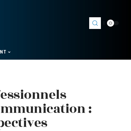
ENT
essionnels
ommunication :
pectives