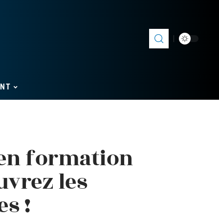
ENT
en formation
uvrez les
s !